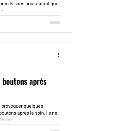
sourcils sans pour autant que
es...
 boutons après
u provoquer quelques
outons après le soin. Ils ne
s par...