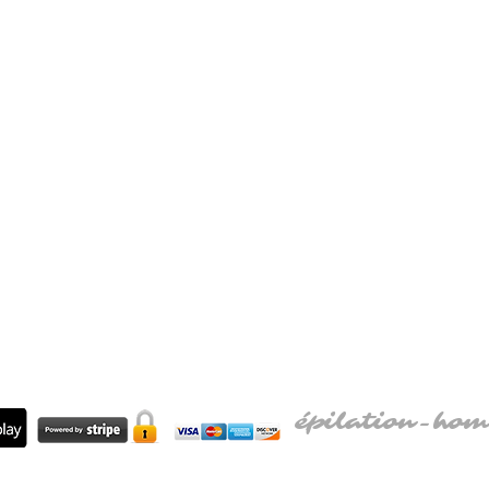
NOS ETABLISSEMENTS
BLUE CORNER Institut
RÉPUBLIQUE
13 Rue Réaumur 75003 PARIS
BLUE CORNER Flash NEUILLY SUR SEINE
65 Avenue Charles de Gaulle 92200 Neuilly-sur-Seine
Ouvert 6j/7 -
Voir les horaires
Voir a
épilation-
hom
Notre Blog ; tout savoir sur l'épi