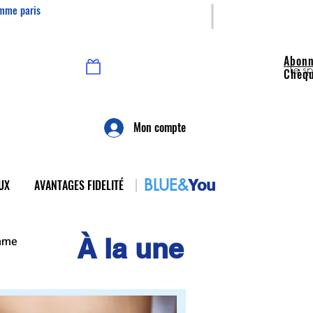
omme paris
Abon
Prendre RDV
Voir vos points
Le s
Chèq
Mon compte
BLUE&
You
UX
AVANTAGES FIDELITÉ
À la une
omme