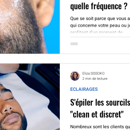
quelle fréquence ?
Que se soit parce que vous a
qui concerne votre peau ou j
profitant d'un moment de...
Eliza SISSOKO
2 min de lecture
ECLAIRAGES
S'épiler les sourcil
"clean et discret"
Nombreux sont les clients qu