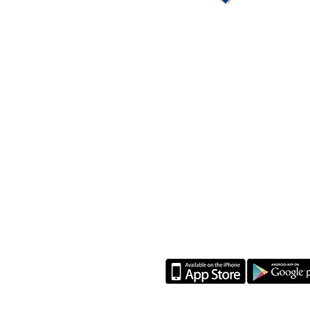
L'ENTREPRISE
Conditions générales
Nous contacter
Ouvrir un Institut BLUE CORNER
Travailler chez BLUE CORNER
Devenir Client mystère
Devenir modèle en participant à nos sessions
de formation
Livraison, retour et remboursement