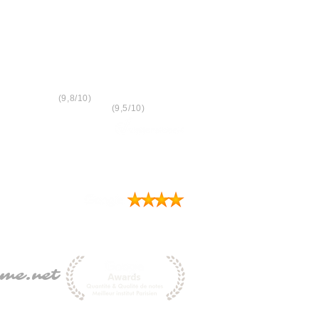
9732 clients ont donné un avis
Accueil
(9,8/10)
Rapport qualité/prix
(9,5/10)
Avis enregistrés par
ussi les avis clients
me.net
lation masculine