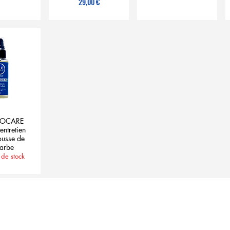
Prix
29,00 €
GOCARE
entretien
ousse de
barbe
 de stock
ous répondons à vos questions 6j/7 de 10h00 à 21h00