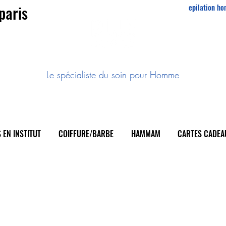
paris
epilation h
w
Le spécialiste du soin pour Homme
 EN INSTITUT
COIFFURE/BARBE
HAMMAM
CARTES CADEA
Le spécialiste du soin pour Homme