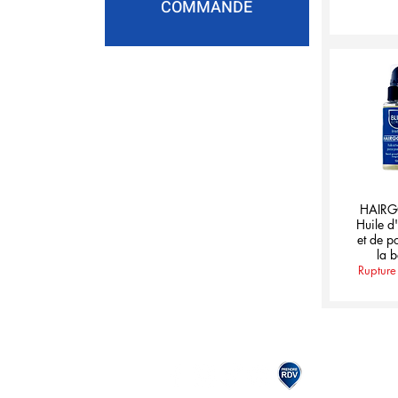
COMMANDE
HAIR
Huile d'
et de p
la 
Rupture
N