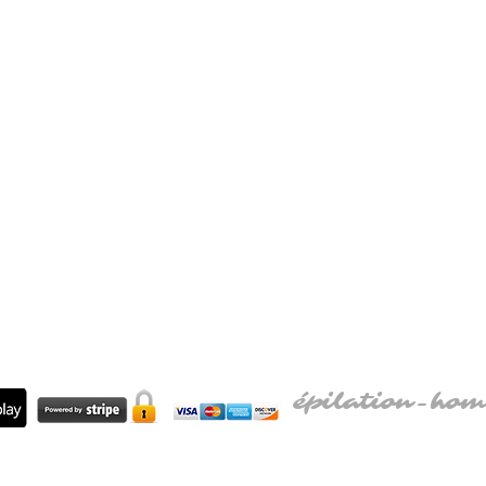
NOS ETABLISSEMENTS
BLUE CORNER Institut
RÉPUBLIQUE
13 Rue Réaumur 75003 PARIS
BLUE CORNER Flash NEUILLY SUR SEINE
65 Avenue Charles de Gaulle 92200 Neuilly-sur-Seine
Ouvert 6j/7 -
Voir les horaires
Voir a
épilation-
hom
Notre Blog ; tout savoir sur l'épi