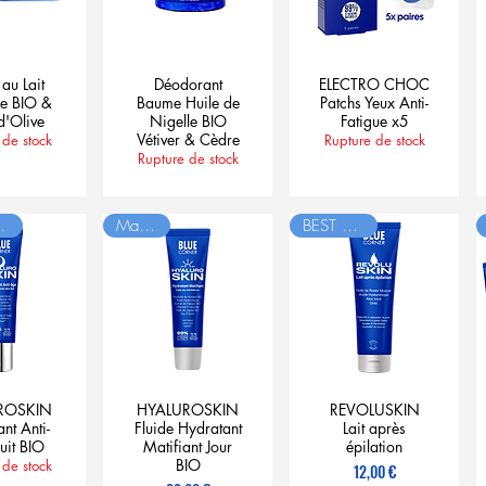
au Lait
Déodorant
ELECTRO CHOC
se BIO &
Baume Huile de
Patchs Yeux Anti-
d'Olive
Nigelle BIO
Fatigue x5
Vétiver & Cèdre
 de stock
Rupture de stock
Rupture de stock
entes
Matifiant
BEST SELLER
ROSKIN
HYALUROSKIN
REVOLUSKIN
nt Anti-
Fluide Hydratant
Lait après
uit BIO
Matifiant Jour
épilation
BIO
 de stock
Prix
12,00 €