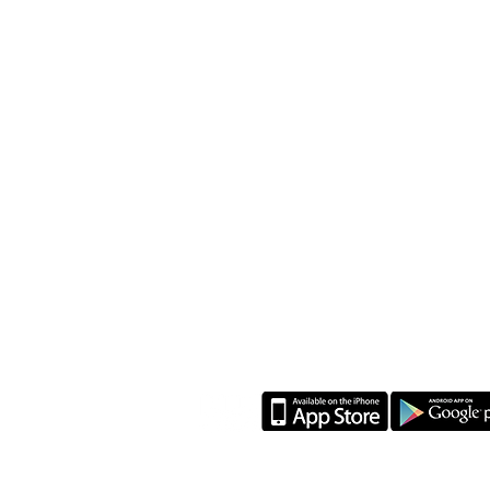
L'ENTREPRISE
Conditions générales
Nous contacter
Ouvrir un Institut BLUE CORNER
Travailler chez BLUE CORNER
Devenir Client mystère
Devenir modèle en participant à nos sessions
de formation
Livraison, retour et remboursement