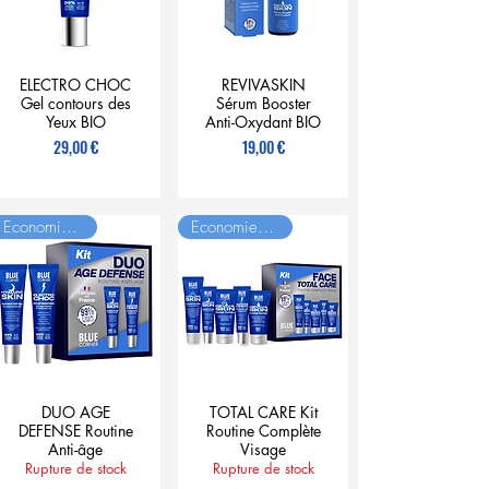
ELECTRO CHOC
REVIVASKIN
Gel contours des
Sérum Booster
Yeux BIO
Anti-Oxydant BIO
Prix
Prix
29,00 €
19,00 €
Economie = 6€
Economie = 20€
DUO AGE
TOTAL CARE Kit
DEFENSE Routine
Routine Complète
Anti-âge
Visage
Rupture de stock
Rupture de stock