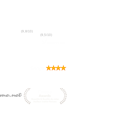
9732 clients ont donné un avis
Accueil
(9,8/10)
Rapport qualité/prix
(9,5/10)
Avis enregistrés par
ussi les avis clients
me.net
lation masculine