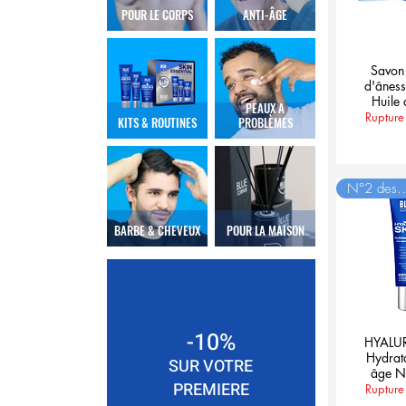
POUR LE CORPS
ANTI-ÂGE
Savon 
d'ânes
Huile 
PEAUX À
Rupture
KITS & ROUTINES
PROBLÈMES
N°2 des v
BARBE & CHEVEUX
POUR LA MAISON
-10%
HYALU
Hydrata
SUR VOTRE
âge N
PREMIERE
Rupture