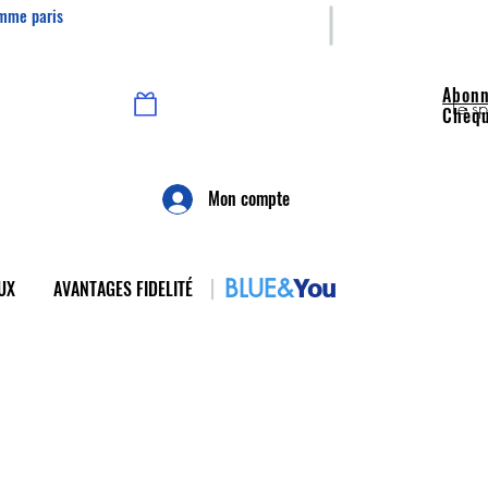
omme paris
Abon
Prendre RDV
Voir vos points
Le s
Chèq
Mon compte
BLUE&
You
UX
AVANTAGES FIDELITÉ