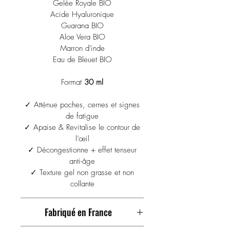
Gelée Royale BIO
tonifiantes, antioxydantes,
Acide Hyaluronique
activatrices de microcirculation
Guarana BIO
cutanée pour des poches & cernes
Aloe Vera BIO
nettement diminuées. Contient
Marron d'inde
également de l'Acide Hyaluronique
Eau de Bleuet BIO
& des Micro-Algues vertes pour une
peau visiblement plus ferme & plus
Format
30 ml
souple. De la Gomme d'Accacia
✓ Atténue poches, cernes et signes
végétale naturelle pour un effet
de fatigue
tenseur. Enfin, notre formule contient
✓ Apaise & Revitalise le contour de
du Menthol pour une sensation de
l’œil
fraicheur et un visage tonifié dès le
✓ Décongestionne + effet tenseur
matin. Testé sous contrôle
anti-âge
dermatologique.
✓ Texture gel non grasse et non
collante
Fabriqué en France