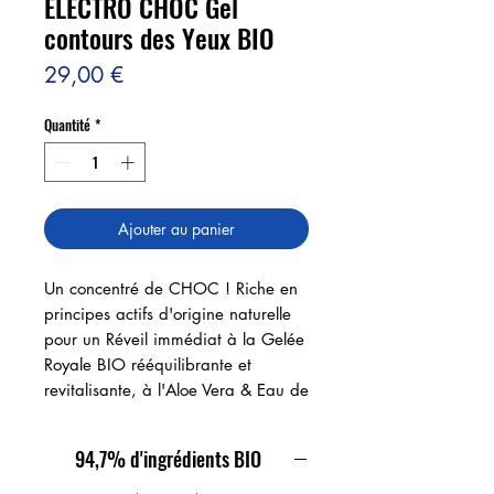
ELECTRO CHOC Gel
contours des Yeux BIO
Prix
29,00 €
Quantité
*
Ajouter au panier
Un concentré de CHOC ! Riche en
principes actifs d'origine naturelle
pour un Réveil immédiat à la Gelée
Royale BIO rééquilibrante et
revitalisante, à l'Aloe Vera & Eau de
Bleuet BIO pour leurs propriétés
hydratantes, régénérantes et
94,7% d'ingrédients BIO
apaisantes. Extrait de Guarana &
Marron d'Inde BIO, aux propriétés