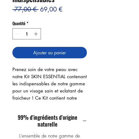
Prix original
Prix promotionnel
 77,00 € 
69,00 €
Quantité
*
Ajouter au panier
Prenez soin de votre peau avec
notre Kit SKIN ESSENTIAL contenant
les indispensables de notre gamme
pour un visage sain et eclatant de
fraicheur ! Ce Kit contient notre
gommage Hydratant REVIVASKIN,
le Gel contours des Yeux ELECTRO
99% d'ingrédients d'origine
CHOC ainsi que le Fluide Jour
naturelle
Matifiant Anti brillance
HYALUROSKIN.
L'ensemble de notre gamme de