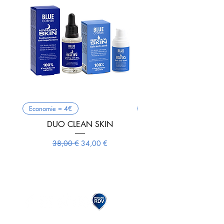
Economie = 4€
Anti-acné
DUO CLEAN SKIN
REVIVASKIN Soin anti-
Prix original
Prix promotionnel
38,00 €
34,00 €
Nous répondons à vos questions