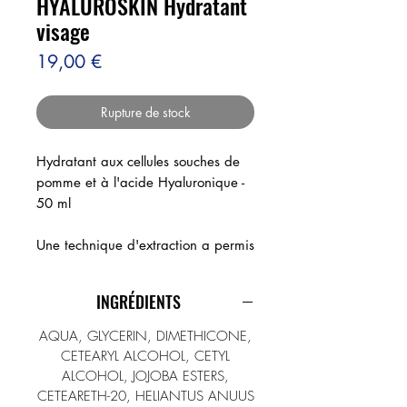
HYALUROSKIN Hydratant
visage
Prix
19,00 €
Rupture de stock
Hydratant aux cellules souches de
pomme et à l'acide Hyaluronique -
50 ml
Une technique d'extraction a permis
d'isoler et de mettre en culture des
cellules souches de la pomme
INGRÉDIENTS
Uttwiler Spatlauber, ancienne
variété de pomme suisse, devenue
AQUA, GLYCERIN, DIMETHICONE,
très rare aujourd'hui. Elle était
CETEARYL ALCOHOL, CETYL
connue pour son exceptionnelle
ALCOHOL, JOJOBA ESTERS,
capacité à se conserver sans se
CETEARETH-20, HELIANTUS ANUUS