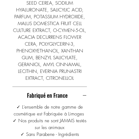
rider, ses cellules souches ayant une
SEED CEREA, SODIUM
durée de vie particulièrement
HYALURONATE, SALICYLIC ACID,
longue. Des études ont démontré,
PARFUM, POTASSIUM HYDROXIDE,
qu'une crème contenant des cellules
MALUS DOMESTICA FRUIT CELL
souches de pommes accroissait la
CULTURE EXTRACT, O-CYMEN-5-OL,
ACACIA DECURRENS FLOWER
vitalité et la longévité des cellules
CERA, POLYGLYCERIN-3,
souches épidermiques et en
PHENOXYETHANOL, XANTHAN
l'occurence ralentissait leur
GUM, BENZYL SALICYLATE,
vieillissement. Les résultats d'une
GERANIOL, AMYL CINNAMAL,
étude clinique ont montrés une
LECITHIN, EVERNIA PRUNASTRI
réduction nette et significative des
EXTRACT, CITRONELLOL
rides lors d'applications journalière
de soins contenant des cellules
Fabriqué en France
souches de la pomme Uttwiler
Spatlauber. L'acide Hyaluronique
✓ L'ensemble de notre gamme de
est utilisé dans notre crème pour
cosmétique est Fabriquée à Limoges
renforcer les bienfaits des cellules
✓ Nos produits ne sont JAMAIS testés
souches de pomme.
sur les animaux
✓ Sans Parabene - Ingrédients