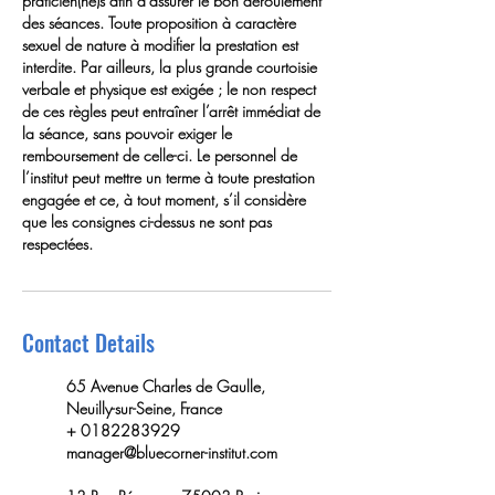
praticien(ne)s afin d'assurer le bon déroulement
des séances. Toute proposition à caractère
sexuel de nature à modifier la prestation est
interdite. Par ailleurs, la plus grande courtoisie
verbale et physique est exigée ; le non respect
de ces règles peut entraîner l’arrêt immédiat de
la séance, sans pouvoir exiger le
remboursement de celle-ci. Le personnel de
l’institut peut mettre un terme à toute prestation
engagée et ce, à tout moment, s’il considère
que les consignes ci-dessus ne sont pas
respectées.
Contact Details
65 Avenue Charles de Gaulle,
Neuilly-sur-Seine, France
+ 0182283929
manager@bluecorner-institut.com