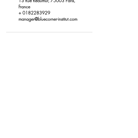
13 Rue Réaumur, 75003 Paris,
France
+ 0182283929
manager@bluecorner-institut.com
We answer your questions 6
days a week from 10 a.m. to
9 p.m.
01 822 839 29
1825 customers gave a review