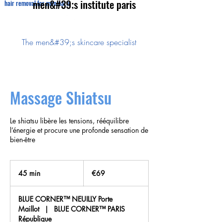
men&#39;s institute paris
hair removal for men paris
The men&#39;s skincare specialist
Massage Shiatsu
Le shiatsu libère les tensions, rééquilibre
l’énergie et procure une profonde sensation de
bien-être
69
euros
45 min
4
€69
5
m
BLUE CORNER™ NEUILLY Porte
i
Maillot
|
BLUE CORNER™ PARIS
n
République