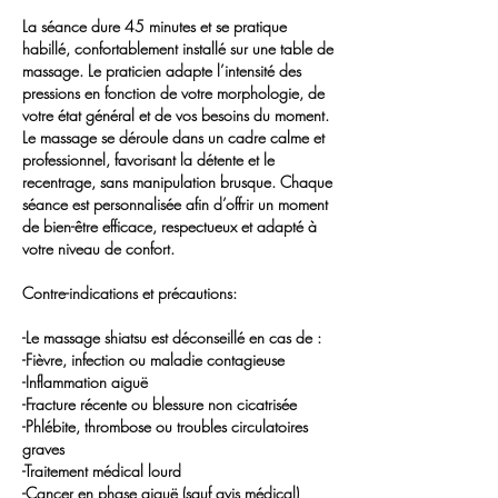
La séance dure 45 minutes et se pratique
habillé, confortablement installé sur une table de
massage. Le praticien adapte l’intensité des
pressions en fonction de votre morphologie, de
votre état général et de vos besoins du moment.
Le massage se déroule dans un cadre calme et
professionnel, favorisant la détente et le
recentrage, sans manipulation brusque. Chaque
séance est personnalisée afin d’offrir un moment
de bien-être efficace, respectueux et adapté à
votre niveau de confort.
Contre-indications et précautions:
-Le massage shiatsu est déconseillé en cas de :
-Fièvre, infection ou maladie contagieuse
-Inflammation aiguë
-Fracture récente ou blessure non cicatrisée
-Phlébite, thrombose ou troubles circulatoires
graves
-Traitement médical lourd
-Cancer en phase aiguë (sauf avis médical)