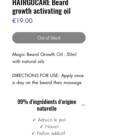
HAIRGOCARE Beard
growth activating oil
Price
€19.00
Out of Stock
Magic Beard Growth Oil - 50ml
with natural oils
DIRECTIONS FOR USE: Apply once
a day on the beard then massage
lightly. Do not apply to areas where
hair is unwanted. Rinse hands well
99% d'ingrédients d'origine
after use.
naturelle
PRECAUTIONS FOR USE: Keep out
of the reach of children. EXTERNAL
✓ Adoucit le poil
USE ONLY. IN CASE OF
✓ Nourrit
SWALLOWING OR CONTACT
✓ Parfum addictif