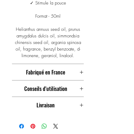
WITH EYES, CONSULT A
✓ Stimule la pouce
DOCTOR.
Format - 50ml
Helianthus annuus seed oil, prunus
amygdalus dulcis oil, simmondsia
chinensis seed oil, argania spinosa
oil, fragrance, benzyl benzoate, d-
limonene, geraniol, linalool.
Fabriqué en France
✓ L'ensemble de notre gamme de
Conseils d'utilisation
cosmétique est Fabriquée en France
✓ Nos produits ne sont JAMAIS testés
Appliquer une fois par jour sur la
sur les animaux
Livraison
barbe puis masser légèrement.
✓ Huiles d'origine végétale 100%
Bien se rincer les mains après usage.
CLICK & COLLECT
naturelles
PRECAUTIONS D'EMPLOI : Tenir hors
Livraison standard ou EXPRESS à
de la portée des enfants.
domicile