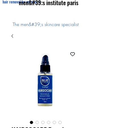
men&#39;s institute paris
hair removal for men paris
The men&#39;s skincare specialist