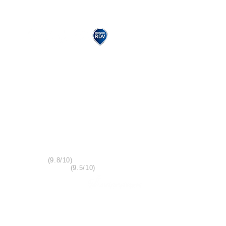
We answer your questions 6
days a week from 10 a.m. to
9 p.m.
01 822 839 29
1825 customers gave a review
Welcome
(9.8/10)
Value for money
(9.5/10)
Reviews recorded by
See also customer
reviews