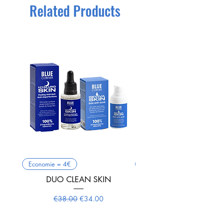
Point Relay MONDIAL RELAY
Related Products
Economie = 4€
Anti-acné
DUO CLEAN SKIN
REVIVASKIN Soin anti-
Regular Price
Sale Price
€38.00
€34.00